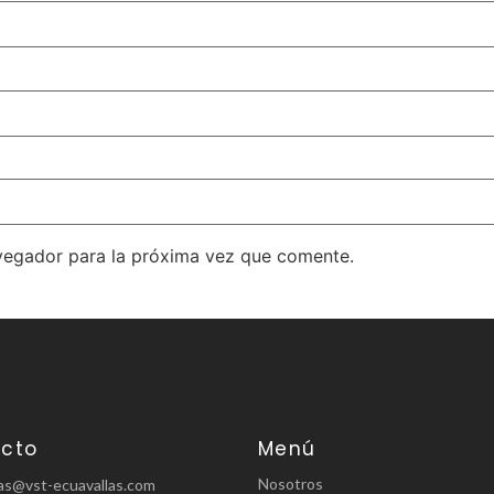
vegador para la próxima vez que comente.
cto
Menú
Nosotros
as@vst-ecuavallas.com