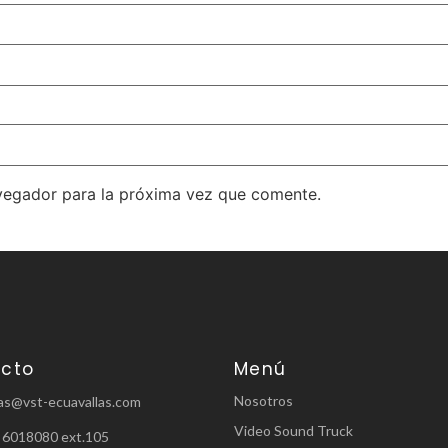
vegador para la próxima vez que comente.
cto
Menú
Nosotros
as@vst-ecuavallas.com
Video Sound Truck
 6018080 ext.105