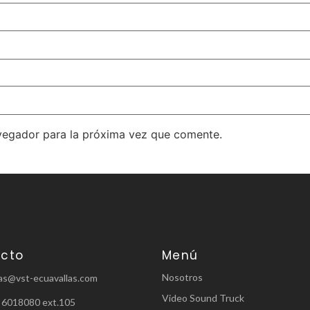
vegador para la próxima vez que comente.
cto
Menú
Nosotros
as@vst-ecuavallas.com
Video Sound Truck
 6018080 ext.105