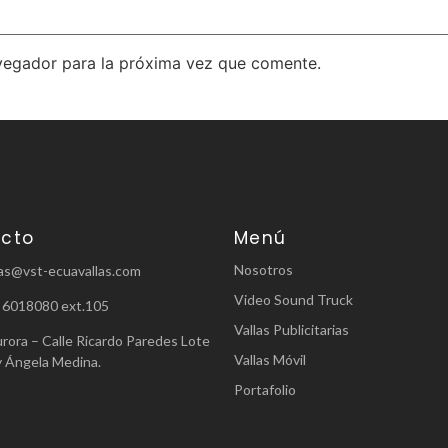
vegador para la próxima vez que comente.
cto
Menú
Nosotros
as@vst-ecuavallas.com
Video Sound Truck
 6018080 ext.105
Vallas Publicitarias
urora – Calle Ricardo Paredes Lote
Vallas Móvil
y Ángela Medina.
Portafolio